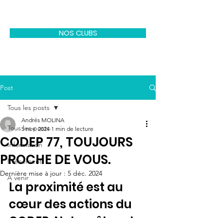
CODEP EPGV 77
NOS CLUBS
Post
Tous les posts
Andrés MOLINA
Tous les posts
5 nov. 2024
1 min de lecture
CODEP 77, TOUJOURS
Information
PROCHE DE VOUS.
Evénement
Dernière mise à jour :
5 déc. 2024
A venir
La proximité est au 
cœur des actions du 