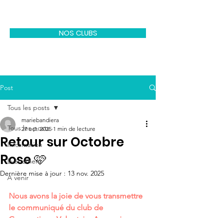
CODEP EPGV 77
NOS CLUBS
Post
Tous les posts
mariebandiera
Tous les posts
27 oct. 2025
1 min de lecture
Retour sur Octobre
Information
Rose 🩷
Evénement
Dernière mise à jour :
13 nov. 2025
A venir
Nous avons la joie de vous transmettre 
le communiqué du club de 