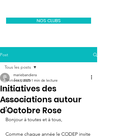
CODEP EPGV 77
NOS CLUBS
Post
Tous les posts
mariebandiera
Tous les posts
6 oct. 2025
1 min de lecture
Initiatives des
Information
Associations autour
Evénement
d'Octobre Rose
A venir
Bonjour à toutes et à tous, 
Comme chaque année le CODEP invite 