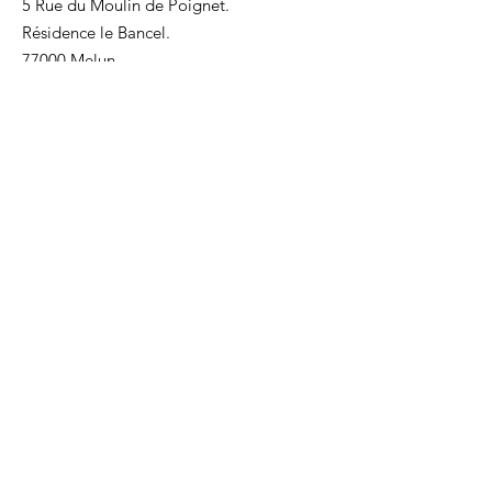
5 Rue du Moulin de Poignet.
Résidence le Bancel.
77000 Melun
E-mail
:
seineetmarne@comite-epgv.fr
Tél
:
09 53 64 57 37
Tél
:
01 64 37 77 54
Recevez nos mises à jour
Ouvrir