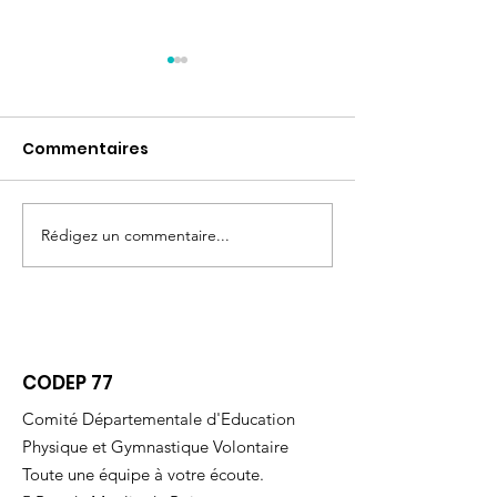
Commentaires
Rédigez un commentaire...
Animation Territoriale
REUNION
: FITSTICK, PILATES,
D'INFORMATION
STRETCHING.
CODEP 77
Comité Départementale d'Education
Physique et Gymnastique Volontaire
Toute une équipe à votre écoute.