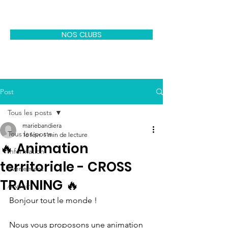
CODEP EPGV 77
NOS CLUBS
Post
Tous les posts
mariebandiera
Tous les posts
16 févr.
1 min de lecture
🔥 Animation
Information
territoriale - CROSS
Evénement
TRAINING 🔥
A venir
Bonjour tout le monde !
Nous vous proposons une animation 