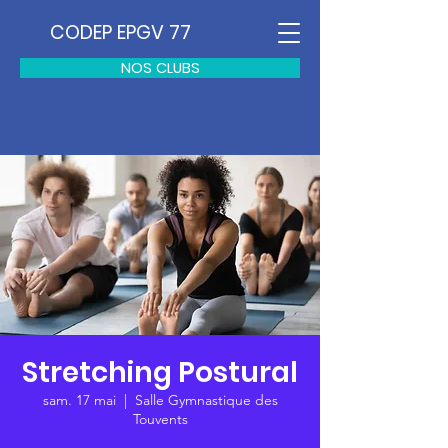
CODEP EPGV 77
NOS CLUBS
Stretching Postural
sam. 17 mai
  |  
Salle Gymnastique des
Touvents