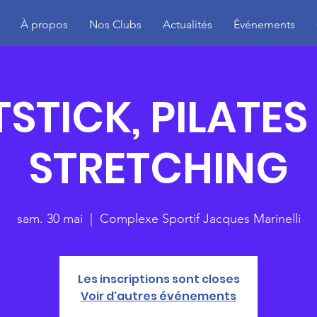
À propos
Nos Clubs
Actualités
Événements
TSTICK, PILATES
STRETCHING
sam. 30 mai
  |  
Complexe Sportif Jacques Marinelli
Les inscriptions sont closes
Voir d'autres événements